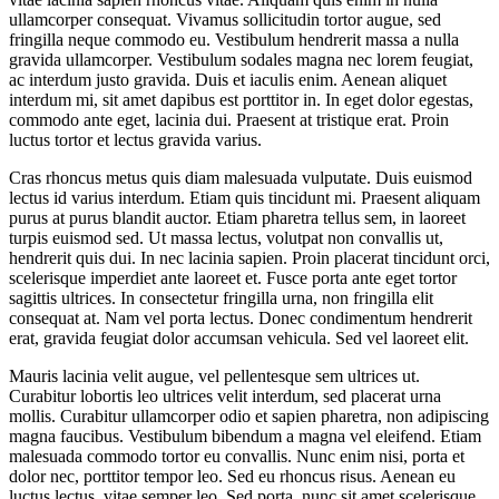
ullamcorper consequat. Vivamus sollicitudin tortor augue, sed
fringilla neque commodo eu. Vestibulum hendrerit massa a nulla
gravida ullamcorper. Vestibulum sodales magna nec lorem feugiat,
ac interdum justo gravida. Duis et iaculis enim. Aenean aliquet
interdum mi, sit amet dapibus est porttitor in. In eget dolor egestas,
commodo ante eget, lacinia dui. Praesent at tristique erat. Proin
luctus tortor et lectus gravida varius.
Cras rhoncus metus quis diam malesuada vulputate. Duis euismod
lectus id varius interdum. Etiam quis tincidunt mi. Praesent aliquam
purus at purus blandit auctor. Etiam pharetra tellus sem, in laoreet
turpis euismod sed. Ut massa lectus, volutpat non convallis ut,
hendrerit quis dui. In nec lacinia sapien. Proin placerat tincidunt orci,
scelerisque imperdiet ante laoreet et. Fusce porta ante eget tortor
sagittis ultrices. In consectetur fringilla urna, non fringilla elit
consequat at. Nam vel porta lectus. Donec condimentum hendrerit
erat, gravida feugiat dolor accumsan vehicula. Sed vel laoreet elit.
Mauris lacinia velit augue, vel pellentesque sem ultrices ut.
Curabitur lobortis leo ultrices velit interdum, sed placerat urna
mollis. Curabitur ullamcorper odio et sapien pharetra, non adipiscing
magna faucibus. Vestibulum bibendum a magna vel eleifend. Etiam
malesuada commodo tortor eu convallis. Nunc enim nisi, porta et
dolor nec, porttitor tempor leo. Sed eu rhoncus risus. Aenean eu
luctus lectus, vitae semper leo. Sed porta, nunc sit amet scelerisque