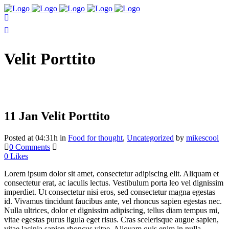
Velit Porttito
11 Jan
Velit Porttito
Posted at 04:31h
in
Food for thought
,
Uncategorized
by
mikescool
0 Comments
0
Likes
Lorem ipsum dolor sit amet, consectetur adipiscing elit. Aliquam et
consectetur erat, ac iaculis lectus. Vestibulum porta leo vel dignissim
imperdiet. Ut consectetur nisi eros, sed consectetur magna egestas
id. Vivamus tincidunt faucibus ante, vel rhoncus sapien egestas nec.
Nulla ultrices, dolor et dignissim adipiscing, tellus diam tempus mi,
vitae egestas purus ligula eget risus. Cras scelerisque augue sapien,
vitae lacinia sapien rhoncus vitae. Aliquam quis enim in nulla